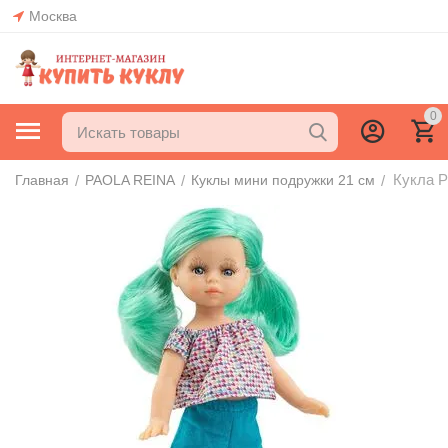
Москва
0
Кукла P
/
/
/
Главная
PAOLA REINA
Куклы мини подружки 21 см