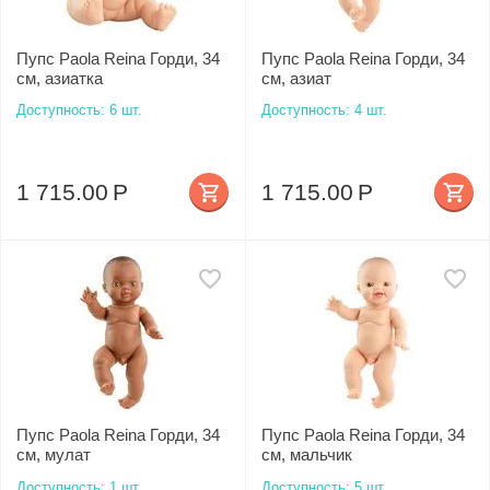
Пупс Paola Reina Горди, 34
Пупс Paola Reina Горди, 34
см, азиатка
см, азиат
Доступность:
6 шт.
Доступность:
4 шт.
1 715.00
Р
1 715.00
Р
Пупс Paola Reina Горди, 34
Пупс Paola Reina Горди, 34
см, мулат
см, мальчик
Доступность:
1 шт.
Доступность:
5 шт.