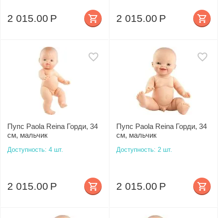
2 015.00
Р
2 015.00
Р
Пупс Paola Reina Горди, 34
Пупс Paola Reina Горди, 34
см, мальчик
см, мальчик
Доступность:
4 шт.
Доступность:
2 шт.
2 015.00
Р
2 015.00
Р