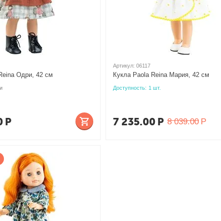
Артикул:
06117
Reina Одри, 42 см
Кукла Paola Reina Мария, 42 см
и
Доступность:
1 шт.
0
Р
7 235.00
Р
8 039.00
Р