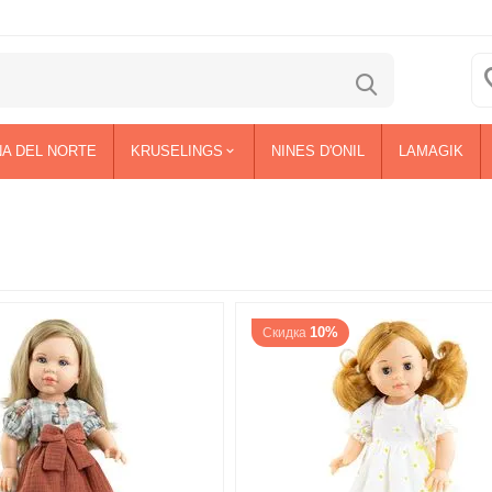
NA DEL NORTE
KRUSELINGS
NINES D'ONIL
LAMAGIK
10%
Скидка