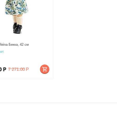
Reina Бекка, 42 см
 шт.
0
Р
7 271.00
Р