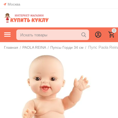
Москва
0
Пупс Paola Rein
/
/
/
Главная
PAOLA REINA
Пупсы Горди 34 см