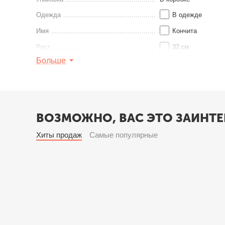
Одежда
В одежде
Имя
Кончита
Рост
32
см
Больше
Серия
Шарнирная
Найти похожие
ВОЗМОЖНО, ВАС ЭТО ЗАИНТЕ
Хиты продаж
Самые популярные