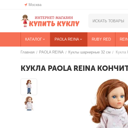
Москва
КАТАЛОГ
PAOLA REINA
RUBY RED
REI
Главная
PAOLA REINA
Куклы шарнирные 32 см
Кукла 
/
/
/
КУКЛА PAOLA REINA КОНЧИ