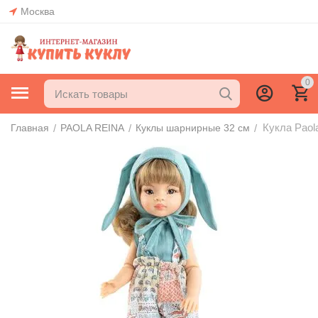
Москва
0
Кукла Paol
/
/
/
Главная
PAOLA REINA
Куклы шарнирные 32 см