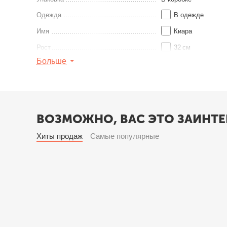
Одежда
В одежде
Имя
Киара
Рост
32
см
Больше
Серия
Модные Подруж
Найти похожие
ВОЗМОЖНО, ВАС ЭТО ЗАИНТЕ
Хиты продаж
Самые популярные