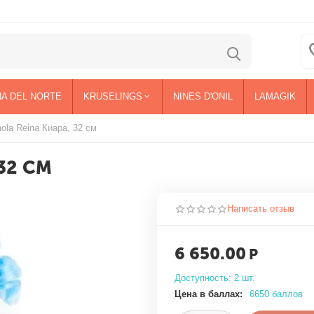
NA DEL NORTE
KRUSELINGS
NINES D'ONIL
LAMAGIK
ola Reina Киара, 32 см
32 СМ
Написать отзыв
6 650.00
Р
Доступность:
2 шт.
Цена в баллах:
6650 баллов