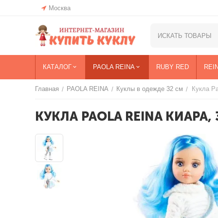
Москва
КАТАЛОГ
PAOLA REINA
RUBY RED
REI
Главная
PAOLA REINA
Куклы в одежде 32 см
Кукла Pa
/
/
/
КУКЛА PAOLA REINA КИАРА, 