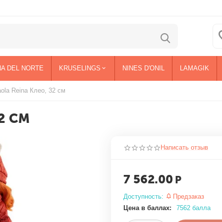
NA DEL NORTE
KRUSELINGS
NINES D'ONIL
LAMAGIK
ola Reina Клео, 32 см
2 СМ
Написать отзыв
7 562.00
Р
Доступность:
Предзаказ
Цена в баллах:
7562 балла