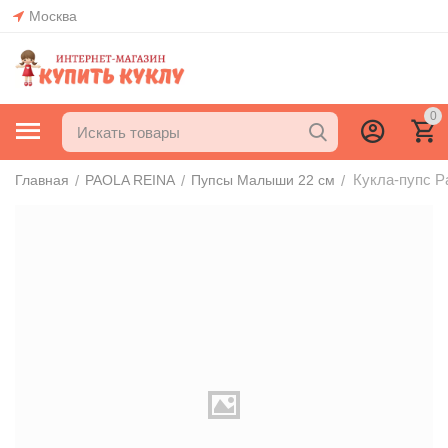
Москва
0
Кукла-пупс Pa
/
/
/
Главная
PAOLA REINA
Пупсы Малыши 22 см