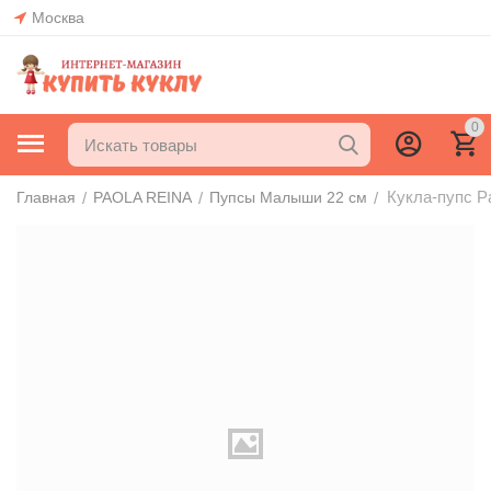
Москва
0
Кукла-пупс Pa
/
/
/
Главная
PAOLA REINA
Пупсы Малыши 22 см